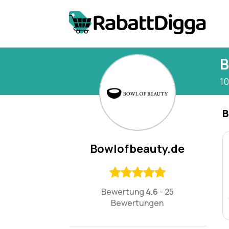
B
1
B
Bowlofbeauty.de
Bewertung
4.6
-
25
Bewertungen