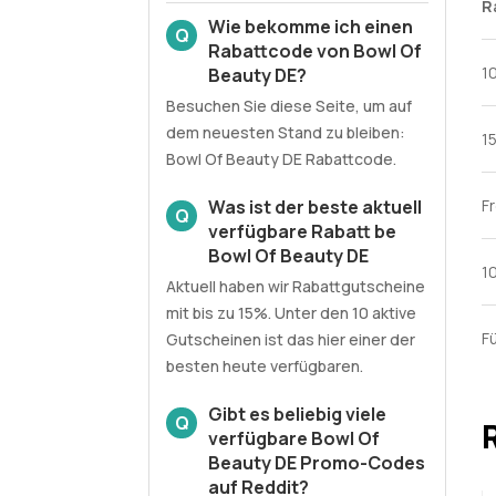
R
Wie bekomme ich einen
Q
Rabattcode von Bowl Of
1
Beauty DE?
Besuchen Sie diese Seite, um auf
dem neuesten Stand zu bleiben:
1
Bowl Of Beauty DE Rabattcode.
Was ist der beste aktuell
F
Q
verfügbare Rabatt be
Bowl Of Beauty DE
1
Aktuell haben wir Rabattgutscheine
mit bis zu 15%. Unter den 10 aktive
F
Gutscheinen ist das hier einer der
besten heute verfügbaren.
Gibt es beliebig viele
Q
verfügbare Bowl Of
Beauty DE Promo-Codes
auf Reddit?