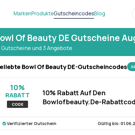
Marken
Produkte
Gutscheincodes
Blog
owl Of Beauty DE Gutscheine Au
0 Gutscheine und 3 Angebote
eliebte Bowl Of Beauty DE-Gutscheincodes
A
10%
10% Rabatt Auf Den
RABATT
Bowlofbeauty.De-Rabattco
CODE
Verifizierter Gutschein
Gültig bis: 01.06.
Ein Rabattcode mit 10% Rabatt im gesamten Geschäft bei Bowlo